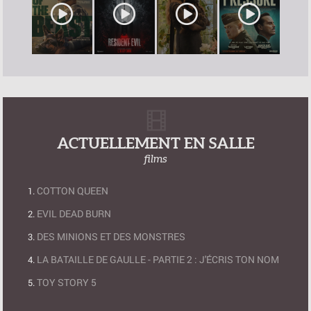
ACTUELLEMENT EN SALLE
films
COTTON QUEEN
EVIL DEAD BURN
DES MINIONS ET DES MONSTRES
LA BATAILLE DE GAULLE - PARTIE 2 : J'ÉCRIS TON NOM
TOY STORY 5