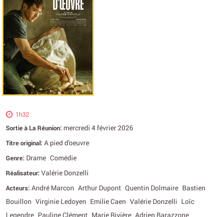
1h32
mercredi 4 février 2026
Sortie à La Réunion:
A pied d'oeuvre
Titre original:
Drame
Comédie
Genre:
Valérie Donzelli
Réalisateur:
André Marcon
Arthur Dupont
Quentin Dolmaire
Bastien
Acteurs:
Bouillon
Virginie Ledoyen
Emilie Caen
Valérie Donzelli
Loïc
Legendre
Pauline Clément
Marie Rivière
Adrien Barazzone