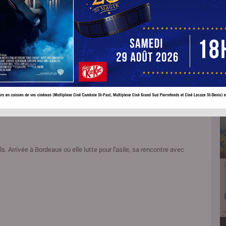
Gaya Jiji
ur:
Amr Waked
Alexis Manenti
Grégoire Monsaingeon
Zar Amir
Megan Northam
ils. Arrivée à Bordeaux où elle lutte pour l'asile, sa rencontre avec