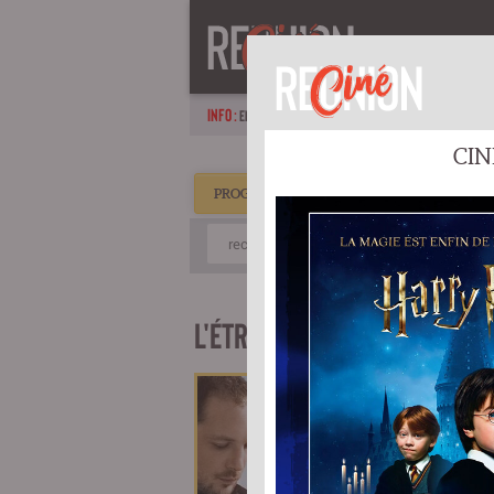
ACCUEIL
P
INFO :
EN FAMILLE, EN AMOUREUX OU ENTRE AMIS : DES SORT
PROGRAMMATION CINÉ CAMBAIE
L'ÉTRANGÈRE
1h41
Sortie à 
Sortie na
D
Genre: