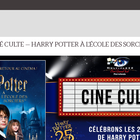
ROGRAMMATION
FILMS
EVÉNEMENTS
OPÉRAS/BALLETS/THÉÂ
IES CINÉMA POUR TOUS LES GOÛTS CETTE SEMAINE !
PROGRAMMATION CINÉ GRAND SUD
PROGRAMMATION CINÉ LACA
Par 
mercredi 24 juin 2026
La Réunion:
mercredi 24 juin 2026
tionale:
rame