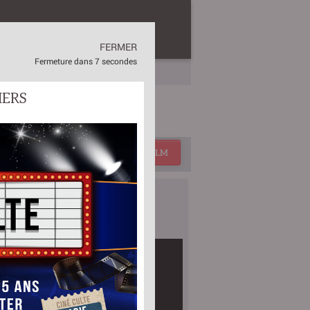
TRE
CONTACTS
CINÉPROG
ZE
titre
CHERCHER UN FILM
BANDES-ANNONCES