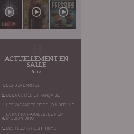
ACTUELLEMENT EN
SALLE
films
LES GENDARMES
DE LA COMÉDIE-FRANÇAISE
LES VACANCES DE GOLO & RITCHIE
LA PAT' PATROUILLE : LE FILM
MISSION DINO
DES FLEURS POUR TOKYO