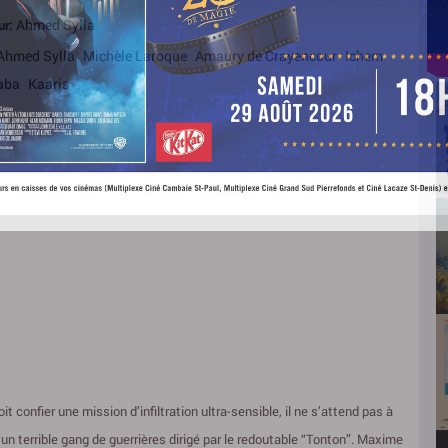
Ahmed Sylla
ur:
Ahmed Sylla
Michèle Laroque
Amaury de Crayencour
Ichem
aba
Kaaris
t confier une mission d’infiltration ultra-sensible, il ne s’attend pas à
n terrible gang de guerrières dirigé par le redoutable “Tonton”. Maxime