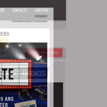
TRE
CONTACTS
CINÉPROG
ZE
titre
CHERCHER UN FILM
BANDES-ANNONCES