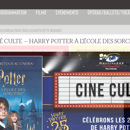
ROGRAMMATION
FILMS
EVÉNEMENTS
OPÉRAS/BALLETS/THÉÂ
IES CINÉMA POUR TOUS LES GOÛTS CETTE SEMAINE !
PROGRAMMATION CINÉ GRAND SUD
PROGRAMMATION CINÉ LACA
Par 
mercredi 25 février 2026
La Réunion:
L'Infiltrée
inal:
omédie