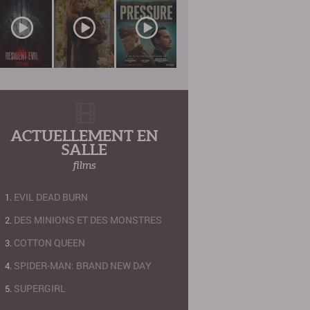
ACTUELLEMENT EN
SALLE
films
EVIL DEAD BURN
DES MINIONS ET DES MONSTRES
COTTON QUEEN
SPIDER-MAN: BRAND NEW DAY
SUPERGIRL