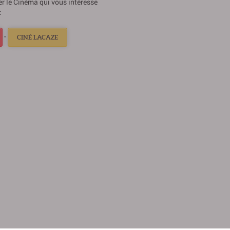
ner le Cinéma qui vous intéresse
:
-
CINÉ LACAZE