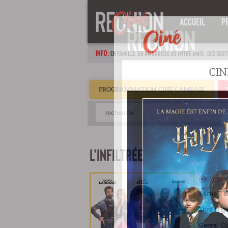
ACCUEIL
P
INFO :
EN FAMILLE, EN AMOUREUX OU ENTRE AMIS : DES SORT
PROGRAMMATION CINÉ CAMBAIE
L'INFILTRÉE
1h35
Sortie à 
Titre orig
C
Genre: