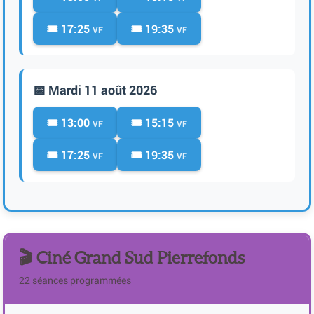
🎟️ 17:25
🎟️ 19:35
VF
VF
📅 Mardi 11 août 2026
🎟️ 13:00
🎟️ 15:15
VF
VF
🎟️ 17:25
🎟️ 19:35
VF
VF
🎬 Ciné Grand Sud Pierrefonds
22 séances programmées