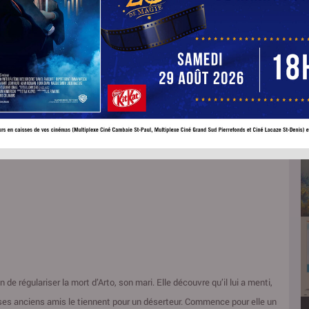
rame
Tamara Stepanyan
ur:
Camille Cottin
Denis Lavant
Zar Amir Ebrahimi
Shant
isyan
Hovnatan Avédikian
Ալեքսանդր Խաչատրյան
Chobanyan
Hasmik Suvaryan
Christine Hovakimyan
n de régulariser la mort d’Arto, son mari. Elle découvre qu’il lui a menti,
que ses anciens amis le tiennent pour un déserteur. Commence pour elle un