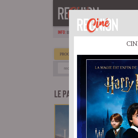
ACCUEIL
P
INFO :
EN FAMILLE, EN AMOUREUX OU ENTRE AMIS : DES SORT
CIN
PROGRAMMATION CINÉ CAMBAIE
LE PAYS D'ARTO
1h44
Sortie à 
Sortie na
Titre orig