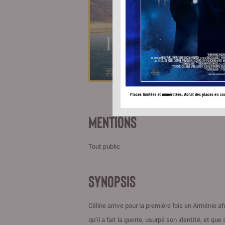
D
Genre:
Réalisate
Acteurs:
Hovhann
Babken 
MENTIONS
Tout public
SYNOPSIS
Céline arrive pour la première fois en Arménie afi
qu’il a fait la guerre, usurpé son identité, et 