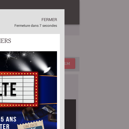
TRE
CONTACTS
CINÉPROG
FERMER
Fermeture dans
6 secondes
IERS
ZE
titre
CHERCHER UN FILM
BANDES-ANNONCES