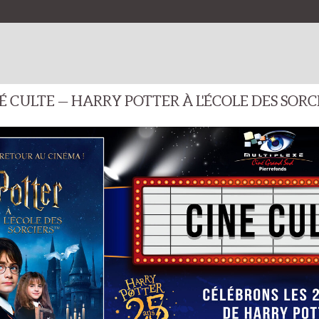
ROGRAMMATION
FILMS
EVÉNEMENTS
OPÉRAS/BALLETS/THÉÂ
IES CINÉMA POUR TOUS LES GOÛTS CETTE SEMAINE !
É CULTE — HARRY POTTER À L'ÉCOLE DES SORC
PROGRAMMATION CINÉ GRAND SUD
PROGRAMMATION CINÉ LACA
Par 
mercredi 31 décembre 2025
La Réunion:
mercredi 31 décembre 2025
tionale:
Le Pays d'Arto
inal: