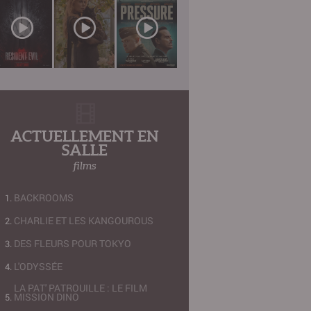
ACTUELLEMENT EN
SALLE
films
BACKROOMS
CHARLIE ET LES KANGOUROUS
DES FLEURS POUR TOKYO
L'ODYSSÉE
LA PAT' PATROUILLE : LE FILM
MISSION DINO