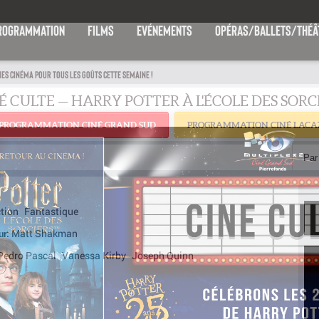
ROGRAMMATION
FILMS
EVÉNEMENTS
OPÉRAS/BALLETS/THÉÂ
IES CINÉMA POUR TOUS LES GOÛTS CETTE SEMAINE !
PROGRAMMATION CINÉ GRAND SUD
PROGRAMMATION CINÉ LACA
Par 
tion
Fantastique
Matt Shakman
ur:
Pedro Pascal
Vanessa Kirby
Joseph Quinn