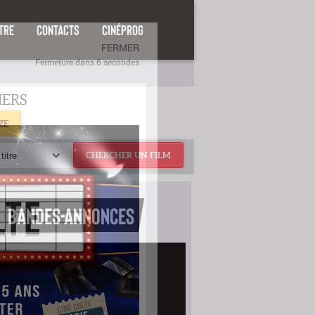
TRE
CONTACTS
CINÉPROG
ZE
titre
CHERCHER UN FILM
BANDES-ANNONCES