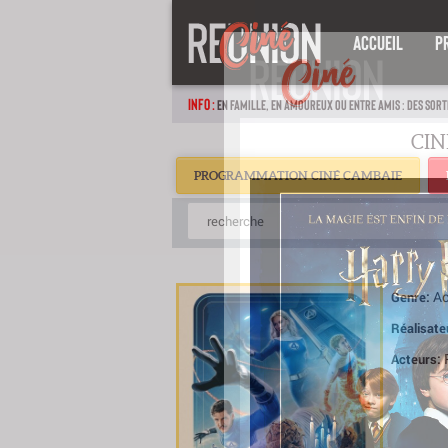
ACCUEIL
P
INFO :
EN FAMILLE, EN AMOUREUX OU ENTRE AMIS : DES SORT
PROGRAMMATION CINÉ CAMBAIE
Ac
Genre:
Réalisate
Acteurs: