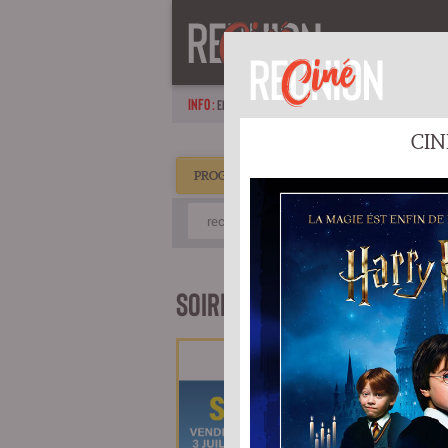
ACCUEIL
P
INFO :
EN FAMILLE, EN AMOUREUX OU ENTRE AMIS : DES SORT
CIN
PROGRAMMATION CINÉ CAMBAIE
SOIRÉE SPÉCIALE SUPERGIRL
1h48
EVÉNE
Sortie à 