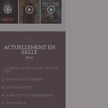
ACTUELLEMENT EN
SALLE
films
LA BATAILLE DE GAULLE - L'ÂGE DE
FER
SUR LA ROUTE D'OMAHA
LES GENDARMES
CHARLIE ET LES KANGOUROUS
TOY STORY 5