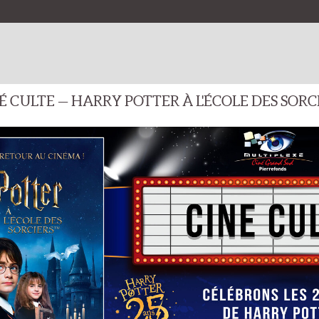
ROGRAMMATION
FILMS
EVÉNEMENTS
OPÉRAS/BALLETS/THÉÂ
IES CINÉMA POUR TOUS LES GOÛTS CETTE SEMAINE !
É CULTE — HARRY POTTER À L'ÉCOLE DES SORC
PROGRAMMATION CINÉ GRAND SUD
PROGRAMMATION CINÉ LACA
Par 
MENT
vendredi 3 juillet 2026
La Réunion: