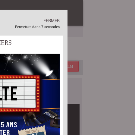
TRE
CONTACTS
CINÉPROG
FERMER
Fermeture dans
6 secondes
IERS
ZE
titre
CHERCHER UN FILM
BANDES-ANNONCES