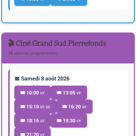
🎬 Ciné Grand Sud Pierrefonds
28 séances programmées
📅 Samedi 8 août 2026
🎟️ 10:00
🎟️ 13:05
VF
VF
🎟️ 15:10
🎟️ 16:20
VF 3D
VF
🎟️ 18:15
🎟️ 19:30
VF
VF
🎟️ 21:20
VF